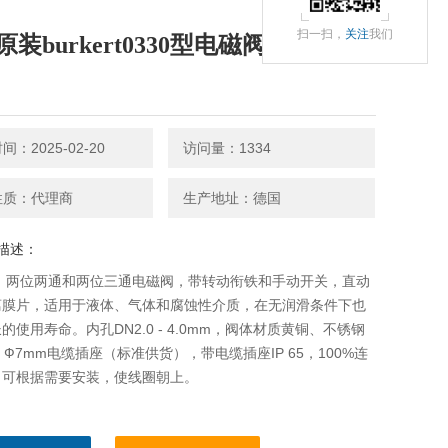
扫一扫，
关注
我们
装burkert0330型电磁阀/宝德电磁
：2025-02-20
访问量：1334
性质：代理商
生产地址：德国
描述：
型：两位两通和两位三通电磁阀，带转动衔铁和手动开关，直动
离膜片，适用于液体、气体和腐蚀性介质，在无润滑条件下也
的使用寿命。内孔DN2.0 - 4.0mm，阀体材质黄铜、不锈钢
01，Ф7mm电缆插座（标准供货），带电缆插座IP 65，100%连
，可根据需要安装，使线圈朝上。