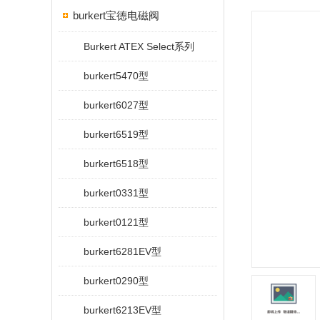
burkert宝德电磁阀
Burkert ATEX Select系列
burkert5470型
burkert6027型
burkert6519型
burkert6518型
burkert0331型
burkert0121型
burkert6281EV型
burkert0290型
burkert6213EV型