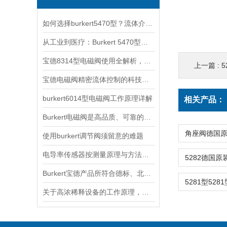
如何选择burkert5470型？流体介质与温度压力的匹配指南
从工业到医疗：Burkert 5470型电磁阀的跨领域适配之道
宝德8314型电磁阀使用全解析，从安装调试到智能控制的五步操作指南
上一篇 :
5
宝德电磁阀精密流体控制的科技内核
burkert6014型电磁阀工作原理详解
相关产品：
Burkert电磁阀是高品质、可靠的流体控制产品
使用burkert调节阀须留意的难题
电导率传感器按测量原理与方法的不同可以分为三种
Burkert宝德产品所符合德标、北美标准的解释
关于高浓稀释设备的工作原理，以下有详细说明