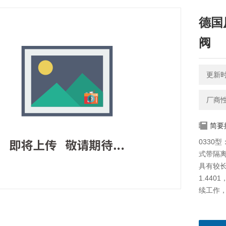
德国原
阀
更新时间
厂商
简要
0330
式带隔
具有较长
1.44
续工作