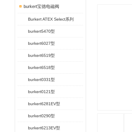
burkert宝德电磁阀
Burkert ATEX Select系列
burkert5470型
burkert6027型
burkert6519型
burkert6518型
burkert0331型
burkert0121型
burkert6281EV型
burkert0290型
burkert6213EV型