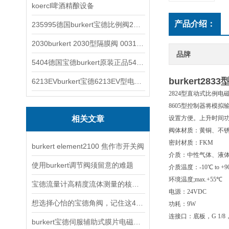
koercl啤酒精酿设备
产品介绍：
235995德国burkert宝德比例阀2871型电磁调节阀
2030burkert 2030型隔膜阀 00317277
品牌
5404德国宝德burkert原装正品5404型电磁阀
burkert2
6213EVburkert宝德6213EV型电磁阀00507442
2824型直动式比例
8605型控制器将模
相关文章
设置方便。上升时间
阀体材质：黄铜、不
密封材质：FKM
burkert element2100 焦作市开关阀
介质：中性气体、液
使用burkert调节阀须留意的难题
介质温度：-10℃ to +9
环境温度;max.+55℃
宝德流量计高精度流体测量的核心技术特性
电源：24VDC
想选择心怡的宝德角阀，记住这4点就可以
功耗：9W
连接口：底板，G 1/8，N
burkert宝德伺服辅助式膜片电磁阀工作原理