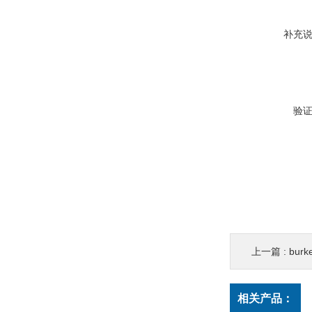
补充
验
上一篇 :
bur
相关产品：