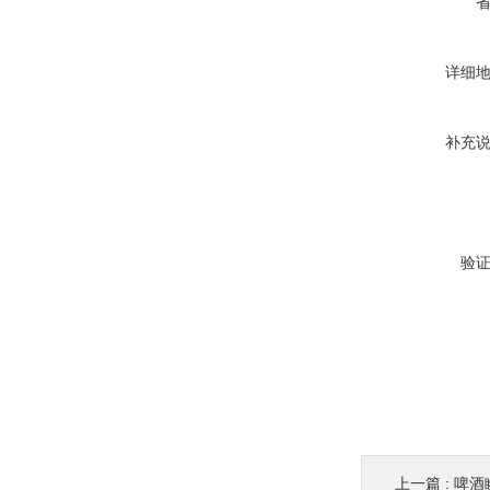
详细
补充
验
上一篇 :
啤酒