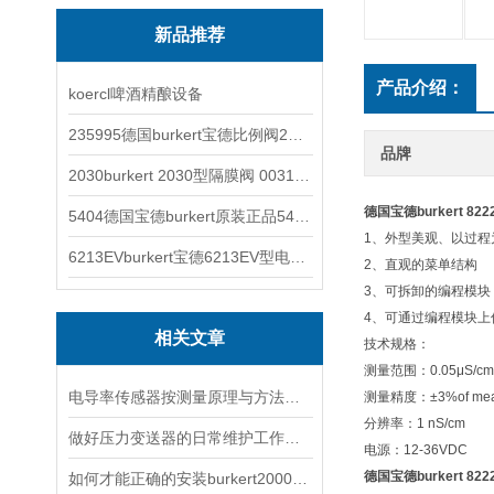
新品推荐
产品介绍：
koercl啤酒精酿设备
235995德国burkert宝德比例阀2871型电磁调节阀
品牌
2030burkert 2030型隔膜阀 00317277
德国宝德burkert 8
5404德国宝德burkert原装正品5404型电磁阀
1、外型美观、以过程
6213EVburkert宝德6213EV型电磁阀00507442
2、直观的菜单结构
3、可拆卸的编程模块
4、可通过编程模块上
相关文章
技术规格：
测量范围：0.05μS/cm..
电导率传感器按测量原理与方法的不同可以分为三种
测量精度：±3%of meas
分辨率：1 nS/cm
做好压力变送器的日常维护工作是非常重要的
电源：12-36VDC
德国宝德burkert 8
如何才能正确的安装burkert2000型角阀呢？