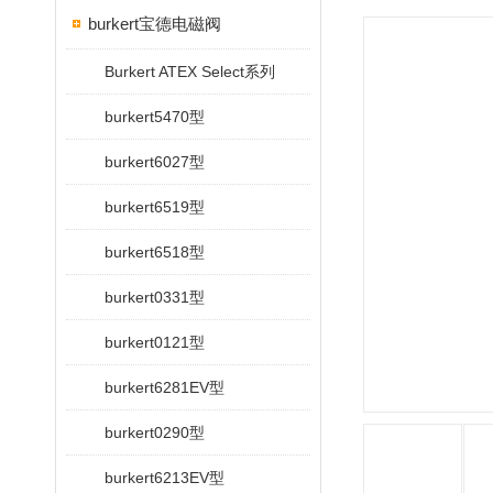
burkert宝德电磁阀
Burkert ATEX Select系列
burkert5470型
burkert6027型
burkert6519型
burkert6518型
burkert0331型
burkert0121型
burkert6281EV型
burkert0290型
burkert6213EV型