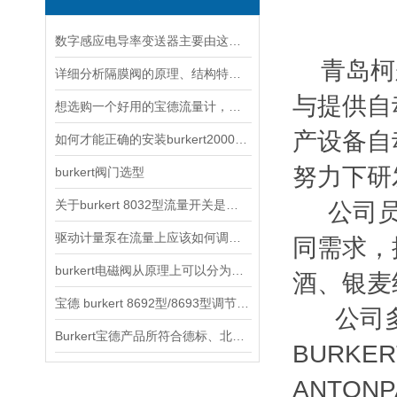
数字感应电导率变送器主要由这几个模块组成
青岛柯尔
详细分析隔膜阀的原理、结构特点以及安装维护
与提供自
想选购一个好用的宝德流量计，可以从这五个方面进行
产设备自
如何才能正确的安装burkert2000型角阀呢？
努力下研
burkert阀门选型
关于burkert 8032型流量开关是否有保存功能的问题
公司员工
驱动计量泵在流量上应该如何调节？
同需求，
burkert电磁阀从原理上可以分为以下三大类
酒、银麦
宝德 burkert 8692型/8693型调节阀的调试方法
公司多
Burkert宝德产品所符合德标、北美标准的解释
BURKER
ANTO