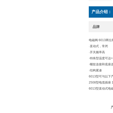
产品介绍：
品牌
电磁阀 6013两
·直动式，常闭
·开关频率高
·特殊型温度可达+
·螺纹连接和底座
·结构紧凑
6013型可与以下
2508型电缆插座 
6013型直动式