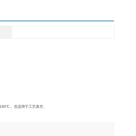
型直动式电磁阀可单个安装或组合安装。适用于各种介质的关
、灌装等，Z高温度可达+180℃.。也适用于工艺真空。
180℃.。也适用于工艺真空。