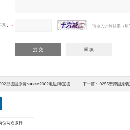
证码：
请输入计算结果（填
002型德国原装burkert2002电磁阀/宝德电磁阀
下一篇 :
0255型德国原装正
burkert6013两位两通微行电磁阀