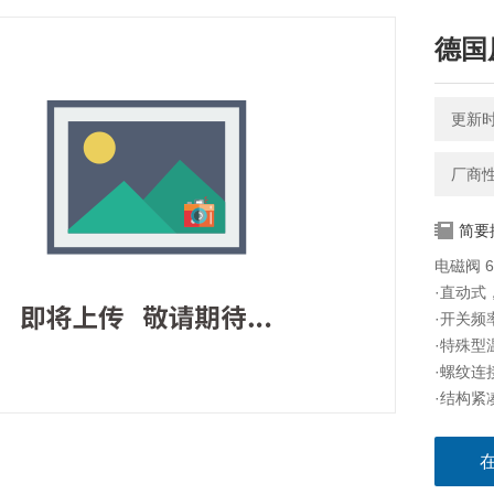
德国
更新时间
厂商
简要
电磁阀 
·直动式
·开关频
·特殊型
·螺纹连
·结构紧
6013
2508型
器