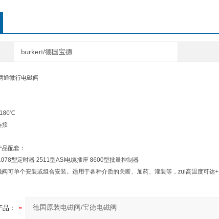
6013
断、加药
burkert/德国宝德
位两通微行电磁阀
180℃
连接
产品配套：
1078型定时器 2511型ASI电缆插座 8600型批量控制器
电磁阀可单个安装或组合安装。适用于各种介质的关断、加药、灌装等，zui高温度可达+
产品：