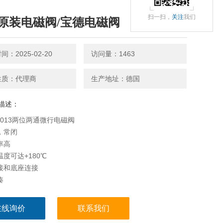
扫一扫，
关注
我们
原装电磁阀/宝德电磁阀
：2025-02-20
访问量：1463
性质：代理商
生产地址：德国
描述：
6013两位两通微行电磁阀
，常闭
率高
温度可达+180℃
接和底座连接
凑
型可与以下产品配套：
电缆插座 1078型定时器 2511型ASI电缆插座 8600型批量控制
在线询价
联系我们