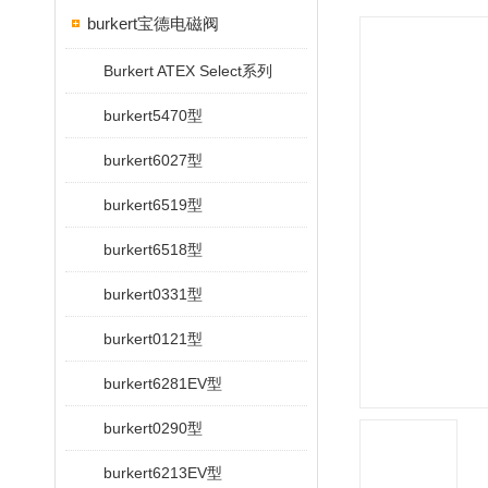
burkert宝德电磁阀
Burkert ATEX Select系列
burkert5470型
burkert6027型
burkert6519型
burkert6518型
burkert0331型
burkert0121型
burkert6281EV型
burkert0290型
burkert6213EV型