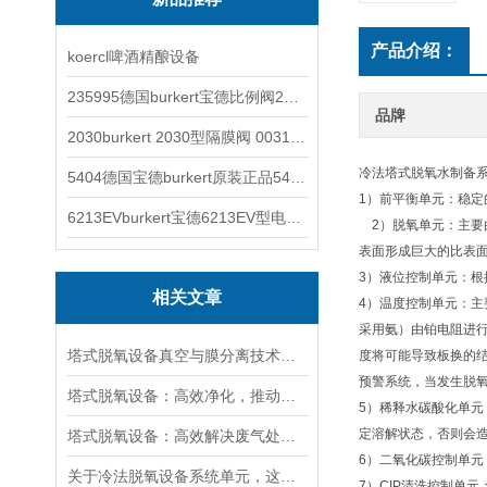
产品介绍：
koercl啤酒精酿设备
235995德国burkert宝德比例阀2871型电磁调节阀
品牌
2030burkert 2030型隔膜阀 00317277
冷法塔式脱氧水制备
5404德国宝德burkert原装正品5404型电磁阀
1）前平衡单元：稳
6213EVburkert宝德6213EV型电磁阀00507442
2）脱氧单元：主要
表面形成巨大的比表
3）液位控制单元：
相关文章
4）温度控制单元：
采用氨）由铂电阻进
塔式脱氧设备真空与膜分离技术的“气体驱逐战”
度将可能导致板换的
预警系统，当发生脱氧
塔式脱氧设备：高效净化，推动工业绿色转型
5）稀释水碳酸化单元
定溶解状态，否则会
塔式脱氧设备：高效解决废气处理难题
6）二氧化碳控制单元
关于冷法脱氧设备系统单元，这里有详细解析
7）CIP清洗控制单