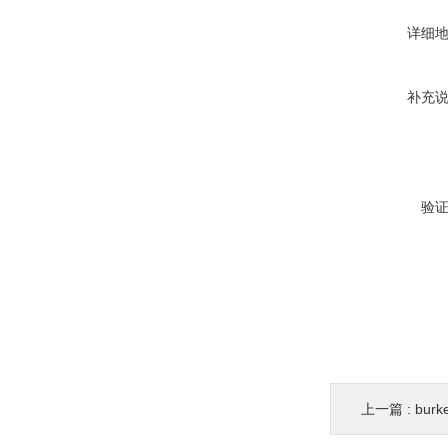
详细
补充
验
上一篇 :
bur