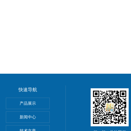
快速导航
产品展示
新闻中心
技术文章