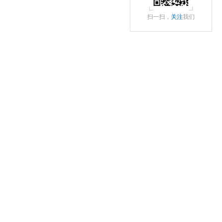
扫一扫，
关注
我们