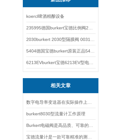
koercl啤酒精酿设备
235995德国burkert宝德比例阀2871型电磁调节阀
2030burkert 2030型隔膜阀 00317277
5404德国宝德burkert原装正品5404型电磁阀
6213EVburkert宝德6213EV型电磁阀00507442
相关文章
数字电导率变送器在实际操作上有哪些特点？
burkert8030型流量计工作原理
Burkert电磁阀是高品质、可靠的流体控制产品
宝德流量计是一款可靠精准的测量工具