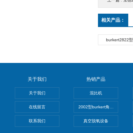
上一篇 :
宝德
相关产品：
burkert28
关于我们
热销产品
关于我们
混比机
在线留言
2002型burkert角座阀
联系我们
真空脱氧设备