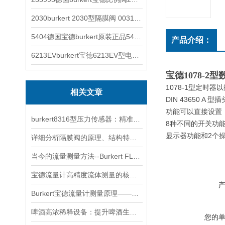
2030burkert 2030型隔膜阀 00317277
5404德国宝德burkert原装正品5404型电磁阀
产品介绍：
6213EVburkert宝德6213EV型电磁阀00507442
宝德1078-2
1078-1型定时
相关文章
DIN 43650 A 
功能可以直接设置
burkert8316型压力传感器：精准监测的可靠选择
8种不同的开关功
显示器功能和2个
详细分析隔膜阀的原理、结构特点以及安装维护
当今的流量测量方法--Burkert FLOWave流量计
宝德流量计高精度流体测量的核心技术特性
Burkert宝德流量计测量原理——无可动部件（1）
啤酒高浓稀释设备：提升啤酒生产效率与品质的关键
您的