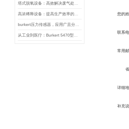
塔式脱氧设备：高效解决废气处理难题
高浓稀释设备：提高生产效率的关键工业装置
您的
burkert压力传感器，应用广且分类全
联系
从工业到医疗：Burkert 5470型电磁阀的跨领域适配之道
常用
详细
补充