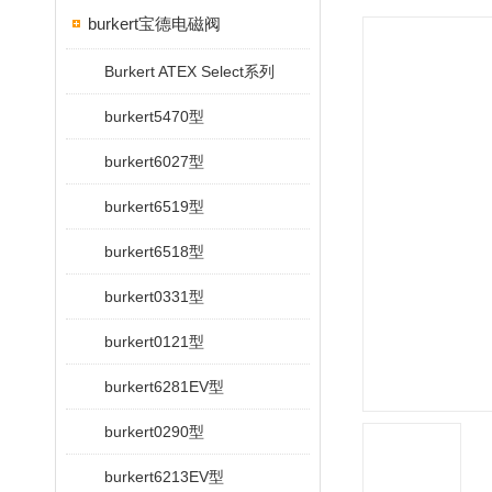
burkert宝德电磁阀
Burkert ATEX Select系列
burkert5470型
burkert6027型
burkert6519型
burkert6518型
burkert0331型
burkert0121型
burkert6281EV型
burkert0290型
burkert6213EV型