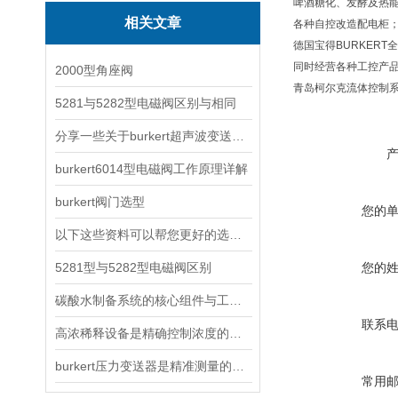
啤酒糖化、发酵及热
相关文章
各种自控改造配电柜
德国宝得
BURKERT
全
同时经营各种工控产
2000型角座阀
青岛柯尔克流体控制系
5281与5282型电磁阀区别与相同
分享一些关于burkert超声波变送器的作用和用途
burkert6014型电磁阀工作原理详解
burkert阀门选型
您的
以下这些资料可以帮您更好的选择burkert压力变送器
5281型与5282型电磁阀区别
您的
碳酸水制备系统的核心组件与工作流程
联系
高浓稀释设备是精确控制浓度的关键工具
burkert压力变送器是精准测量的工业利器
常用