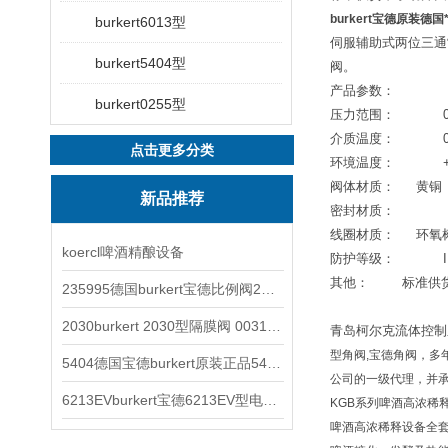
burkert宝德原装德
burkert6013型
伺服辅助式两位三通
burkert5404型
阀。
产品参数：
burkert0255型
压力范围：
0.5-1
介质温度：
点击更多分类
环境温度：
+5
阀体材质：
黄铜
新品推荐
密封材质：
NB
线圈材质：
环氧
koercl啤酒精酿设备
防护等级：
IP
其他：
标准供
235995德国burkert宝德比例阀2871型电磁调节阀
2030burkert 2030型隔膜阀 00317277
青岛柯尔克流体控制
型角阀
,
宝德角阀，多
5404德国宝德burkert原装正品5404型电磁阀
公司的一级代理，并
6213EVburkert宝德6213EV型电磁阀00507442
KGB
系列啤酒高浓稀
啤酒高浓稀释设备全