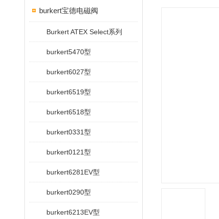
burkert宝德电磁阀
Burkert ATEX Select系列
burkert5470型
burkert6027型
burkert6519型
burkert6518型
burkert0331型
burkert0121型
burkert6281EV型
burkert0290型
burkert6213EV型