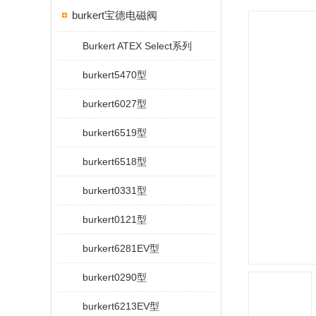
burkert宝德电磁阀
Burkert ATEX Select系列
burkert5470型
burkert6027型
burkert6519型
burkert6518型
burkert0331型
burkert0121型
burkert6281EV型
burkert0290型
burkert6213EV型