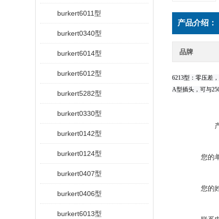
burkert6011型
产品介绍：
burkert0340型
品牌
burkert6014型
burkert6012型
6213型：零压差
A型插头，可与25
burkert5282型
burkert0330型
burkert0142型
burkert0124型
您的
burkert0407型
您的
burkert0406型
burkert6013型