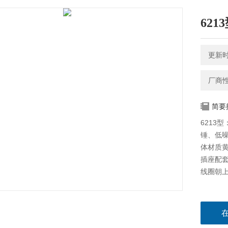
621
更新时间
厂商
简要
6213
锤、低噪
体材质黄铜
插座配套
线圈朝