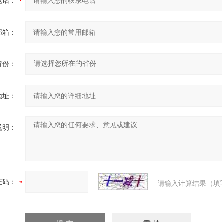
电话：
邮箱：
省份：
地址：
说明：
证码：
请输入计算结果（填