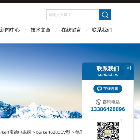
新闻中心
技术文章
在线留言
联系我们
联系我们
contact us
咨询电话
13386428896
urkert宝德电磁阀
>
burkert6281EV型
> 德国正品6213型电磁阀6213型burkert电磁阀