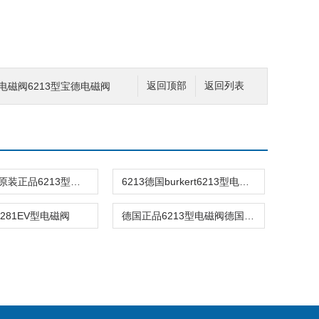
型电磁阀6213型宝德电磁阀
返回顶部
返回列表
6213宝德原装正品6213型电磁阀
6213德国burkert6213型电磁阀
281EV型电磁阀
德国正品6213型电磁阀德国原装正品6213电磁阀/宝德电磁阀