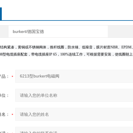
burkert/德国宝德
，结构紧凑，黄铜或不锈钢阀体，推杆线圈，防水锤、低噪音，膜片材质NBR、EPDM、FPM。 
08型电缆插座配套，带电缆插座IP 65，100%连续工作，可根据需要安装，使线圈朝
产品：
单位：
姓名：