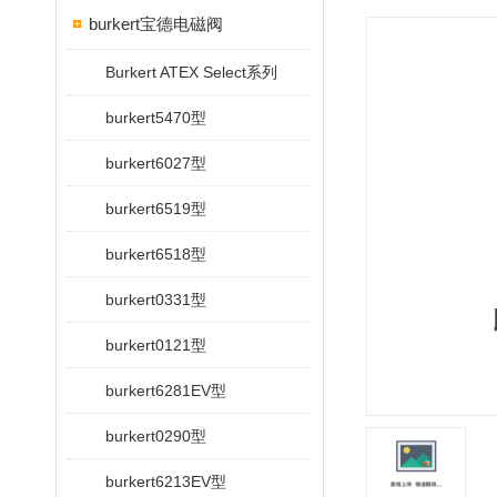
burkert宝德电磁阀
Burkert ATEX Select系列
burkert5470型
burkert6027型
burkert6519型
burkert6518型
burkert0331型
burkert0121型
burkert6281EV型
burkert0290型
burkert6213EV型