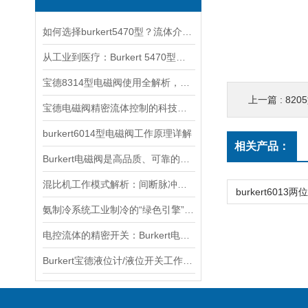
如何选择burkert5470型？流体介质与温度压力的匹配指南
从工业到医疗：Burkert 5470型电磁阀的跨领域适配之道
宝德8314型电磁阀使用全解析，从安装调试到智能控制的五步操作指南
上一篇 :
820
宝德电磁阀精密流体控制的科技内核
burkert6014型电磁阀工作原理详解
相关产品：
Burkert电磁阀是高品质、可靠的流体控制产品
混比机工作模式解析：间断脉冲式与连续输出的选择与应用
氨制冷系统工业制冷的“绿色引擎”与安全挑战
电控流体的精密开关：Burkert电磁阀工作原理深度解析
Burkert宝德液位计/液位开关工作原理—液位测量和控制